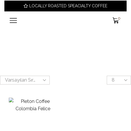
LOCALLY ROASTED SPEACIALTY COFFEE
0
ANA SAYFA
ALIŞVERIŞ
KAHVE
Filtre Kahve