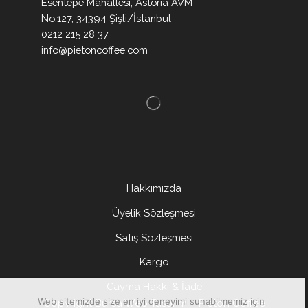
Esentepe Mahallesi, Astoria AVM
No:127, 34394 Şişli/İstanbul
0212 215 28 37
info@pietoncoffee.com
Hakkımızda
Üyelik Sözleşmesi
Satış Sözleşmesi
Kargo
Cayma Hakkı & İade
Web sitemizde size en iyi deneyimi sunabilmemiz için
Copyright
Bursa Web Tasarım
– Pieton Coffee