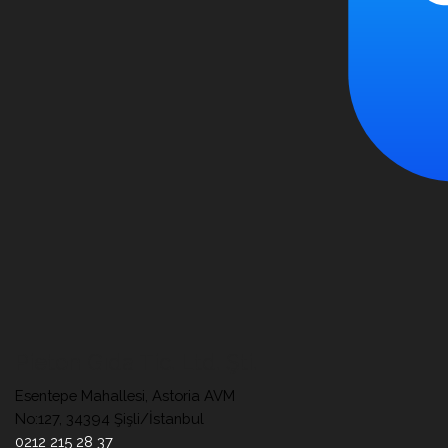
Pieton Gıda Tic. Ltd. Şti.
Esentepe Mahallesi, Astoria AVM
No:127, 34394 Şişli/İstanbul
0212 215 28 37