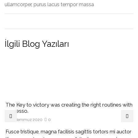
ullamcorper, purus lacus tempor massa
İlgili Blog Yazıları
The Key to victory was creating the right routines with
espresso.
31 Temmuz 2020
0
Fusce tristique, magna facilisis sagittis tortors mi auctor